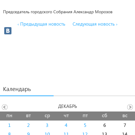
Председатель городского Собрания Александр Морозов
‹ Предыдущая новость
Следующая новость ›
Календарь
ДЕКАБРЬ
пн
вт
ср
чт
пт
сб
вс
1
2
3
4
5
6
7
8
9
10
11
12
13
14