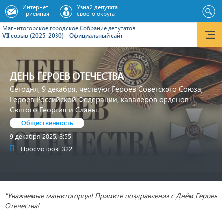
Интернет
Узнай депутата
приёмная
своего округа
Магнитогорское городское Cобрание депутатов
VII созыв (2025-2030) - Официальный сайт
ДЕНЬ ГЕРОЕВ ОТЕЧЕСТВА
Сегодня, 9 декабря, чествуют Героев Советского Союза,
Героев Российской Федерации, кавалеров орденов
Святого Георгия и Славы.
Общественность
9 декабря 2025, 8:55
Просмотров: 322
"Уважаемые магнитогорцы! Примите поздравления с Днём Героев
Отечества!