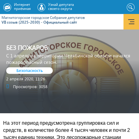
Интернет
Узнай депутата
приёмная
своего округа
Магнитогорское городское Cобрание депутатов
VII созыв (2025-2030) - Официальный сайт
БЕЗ ПОЖАРОВ
С 1 апреля на территории Челябинской области начался
пожароопасный сезон.
Безопасность
2 апреля 2020, 11:26
Просмотров: 3058
На этот период предусмотрена группировка сил и
средств, в количестве более 4 тысяч человек и почти 2
тысяч единиц техники. Это лесопожарные станции