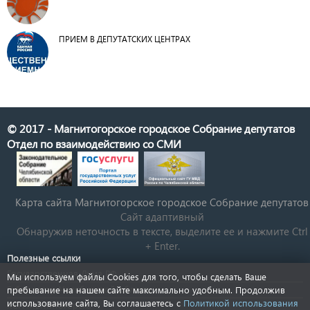
ПРИЕМ В ДЕПУТАТСКИХ ЦЕНТРАХ
© 2017 - Магнитогорское городское Собрание депутатов
Отдел по взаимодействию со СМИ
Карта сайта Магнитогорское городское Cобрание депутатов
Сайт адаптивный
Обнаружив неточность в тексте, выделите ее и нажмите Ctrl
+ Enter.
Полезные ссылки
Государственная Дума РФ
Мы используем файлы Cookies для того, чтобы сделать Ваше
Губернатор Челябинской области
пребывание на нашем сайте максимально удобным. Продолжив
использование сайта, Вы соглашаетесь с
Политикой использования
КСП Магнитогорска