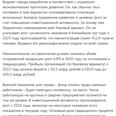
Бюджет города разработан в соответствии с социально-
экономическим прогнозом развития. Он, как обычно, был
составлен в трёх вариантах: консервативном (стагнация
экономики), базовом (умеренное развитие) и целевом (рост за
счет повышения инвестиционной активности). За основу при
бюджетном планировании взят базовый вариант. Он не
учитывает рост численности населения в ближайшие три года: к
2023 году прогнозируется, что магнитогорцев станет 412,4 тысячи
человек. Вызвано это демографическим спадом по всей стране.
Незначительное, но увеличение должен показать объём
отгруженной продукции: рост 0,8% в 2020 году по отношению к
предыдущему. Прибыль организаций (по базовому варианту) к
2022 году должна вырасти с 92,5 млрд. рублей в 2019 году до
109,2 млрд. рублей.
Важный показатель для города – фонд оплаты труда наемных
работников – будет ежегодно понемногу, но расти. Число
работающих на крупных и средних предприятиях останется на
том же уровне. В инвестиционной активности прогнозируется
рост с 2020 года, несмотря на некоторое снижение этого
показателя в текущем году. Основная доля традиционно придётся
на градообразующее предприятие: будет модернизироваться