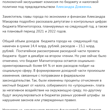
полномочий заслушивает комиссия по бюджету и налоговой
политике под председательством
Александра Довженка
.
Заместитель главы города по экономике и финансам Александра
Макарова подробно рассказала депутатам о контрольных цифрах
бюджета Магнитогорска, планируемых на следующий год, а также
на плановый период 2021 и 2022 годов.
Общий объем доходов бюджета города на следующий год
намечен в сумме 14,4 млрд. рублей, расходов – 15,1 млрд.
рублей. Постатейное рассмотрение расходной части проекта
бюджета будет в декабре на втором чтении. Но уже сейчас было
отмечено, что бюджет Магнитогорска остается социально-
ориентированный: более 64 % от всех расходов пойдет на
социальную сферу. В формировании доходной части произошли
изменения, связанные с поправками в федеральном
законодательстве. Так, были изменены проценты отчисления в
местный бюджет от налога, собираемого по «упрощенке», плата
за негативное воздействие на окружающую среду, по-другому
будут аккумулироваться в бюджетах разных уровней штрафы за
нарушение законов или утвержденных правил.
Несмотря на меняющиеся правила финансовой игры, бюджет