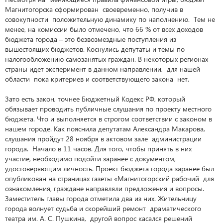
Магнитогорска сформирован своевременно, получив в
совокупности положительную динамику по наполнению. Тем не
менее, на комиссии было отмечено, что 66 % от всех доходов
бюджета города – это безвозмездные поступления из
вышестоящих бюджетов. Коснулись депутаты и темы по
налогообложению самозанятых граждан. В некоторых регионах
страны идет эксперимент в данном направлении, для нашей
области пока критериев и соответствующего закона нет.
Зато есть закон, точнее Бюджетный Кодекс РФ, который
обязывает проводить публичные слушания по проекту местного
бюджета. Что и выполняется в строгом соответствии с законом в
нашем городе. Как пояснила депутатам Александра Макарова,
слушания пройдут 28 ноября в актовом зале администрации
города. Начало в 11 часов. Для того, чтобы принять в них
участие, необходимо подойти заранее с документом,
удостоверяющим личность. Проект бюджета города заранее был
опубликован на страницах газеты «Магнитогорский рабочий для
ознакомления, граждане направляли предложения и вопросы.
Заместитель главы города отметила два из них. Жительницу
города волнует судьба и скорейший ремонт драматического
театра им. А. С. Пушкина, другой вопрос касался решений