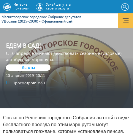
Интернет
Узнай депутата
приёмная
своего округа
Магнитогорское городское Cобрание депутатов
VII созыв (2025-2030) - Официальный сайт
ЕДЕМ В САД!
С 16 апреля начинают действовать сезонные (садовые)
автобусные маршруты.
Льготы
15 апреля 2019, 15:11
Просмотров: 3991
Согласно Решению городского Собрания льготой в виде
бесплатного проезда по этим маршрутам могут
пользоваться граждане, которым установлена пенсия,