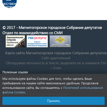
© 2017 - Магнитогорское городское Собрание депутатов
Отдел по взаимодействию со СМИ
Карта сайта Магнитогорское городское Cобрание депутатов
Сайт адаптивный
Обнаружив неточность в тексте, выделите ее и нажмите Ctrl
+ Enter.
Полезные ссылки
Государственная Дума РФ
Мы используем файлы Cookies для того, чтобы сделать Ваше
Губернатор Челябинской области
пребывание на нашем сайте максимально удобным. Продолжив
использование сайта, Вы соглашаетесь с
Политикой использования
КСП Магнитогорска
файлов Cookies
.
Общественная палата города Магнитогорска
Новости Челябинской области
Принять