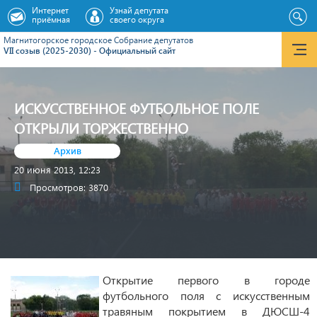
Интернет
Узнай депутата
приёмная
своего округа
Магнитогорское городское Cобрание депутатов
VII созыв (2025-2030) - Официальный сайт
ИСКУССТВЕННОЕ ФУТБОЛЬНОЕ ПОЛЕ
ОТКРЫЛИ ТОРЖЕСТВЕННО
Архив
20 июня 2013, 12:23
Просмотров: 3870
Открытие первого в городе
футбольного поля с искусственным
травяным покрытием в ДЮСШ-4