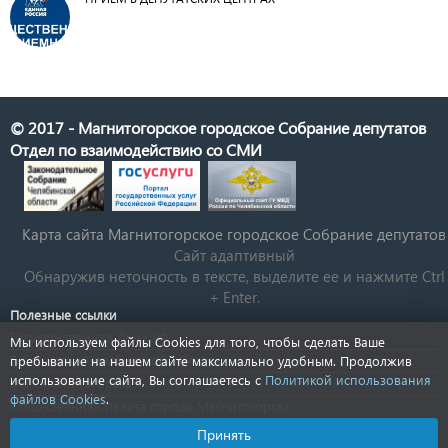
© 2017 - Магнитогорское городское Собрание депутатов
Отдел по взаимодействию со СМИ
Карта сайта Магнитогорское городское Cобрание депутатов
Сайт адаптивный
Обнаружив неточность в тексте, выделите ее и нажмите Ctrl
+ Enter.
Полезные ссылки
Государственная Дума РФ
Мы используем файлы Cookies для того, чтобы сделать Ваше
Губернатор Челябинской области
пребывание на нашем сайте максимально удобным. Продолжив
использование сайта, Вы соглашаетесь с
Политикой использования
КСП Магнитогорска
файлов Cookies
.
Общественная палата города Магнитогорска
Новости Челябинской области
Принять