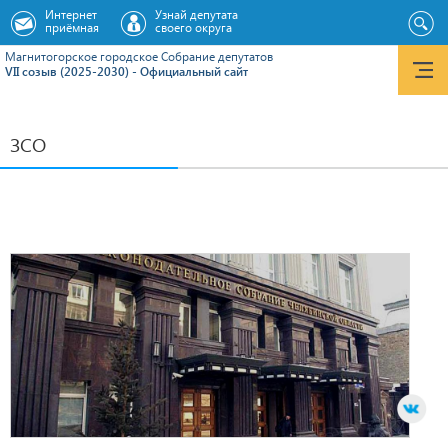
Интернет
Узнай депутата
приёмная
своего округа
Магнитогорское городское Cобрание депутатов
VII созыв (2025-2030) - Официальный сайт
ЗСО