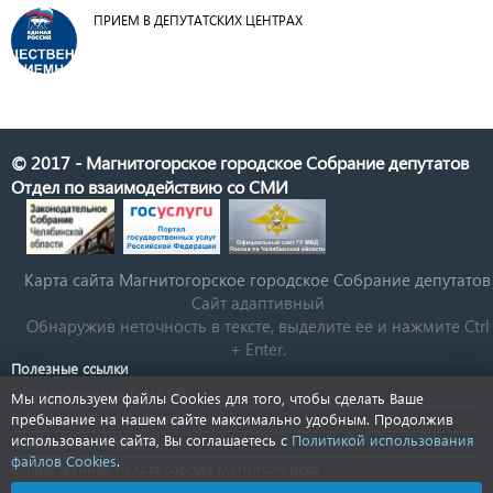
ПРИЕМ В ДЕПУТАТСКИХ ЦЕНТРАХ
© 2017 - Магнитогорское городское Собрание депутатов
Отдел по взаимодействию со СМИ
Карта сайта Магнитогорское городское Cобрание депутатов
Сайт адаптивный
Обнаружив неточность в тексте, выделите ее и нажмите Ctrl
+ Enter.
Полезные ссылки
Государственная Дума РФ
Мы используем файлы Cookies для того, чтобы сделать Ваше
Губернатор Челябинской области
пребывание на нашем сайте максимально удобным. Продолжив
использование сайта, Вы соглашаетесь с
Политикой использования
КСП Магнитогорска
файлов Cookies
.
Общественная палата города Магнитогорска