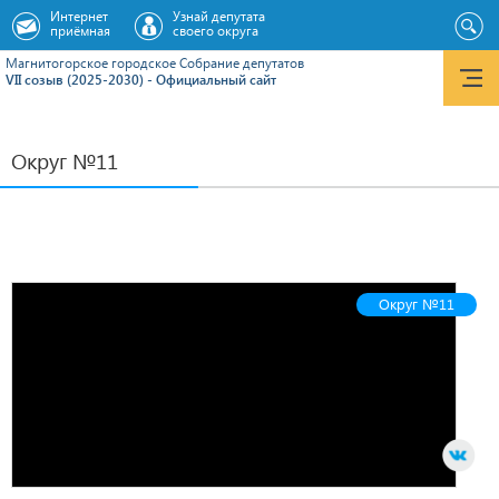
Интернет
Узнай депутата
приёмная
своего округа
Магнитогорское городское Cобрание депутатов
VII созыв (2025-2030) - Официальный сайт
Округ №11
Округ №11