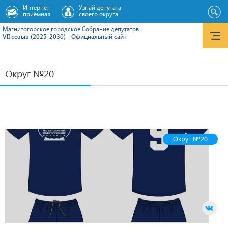
Интернет
Узнай депутата
приёмная
своего округа
Магнитогорское городское Cобрание депутатов
VII созыв (2025-2030) - Официальный сайт
Округ №20
Округ №20