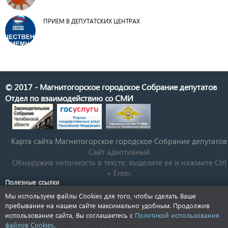
ПРИЕМ В ДЕПУТАТСКИХ ЦЕНТРАХ
© 2017 - Магнитогорское городское Собрание депутатов
Отдел по взаимодействию со СМИ
Карта сайта Магнитогорское городское Cобрание депутатов
Сайт адаптивный
Обнаружив неточность в тексте, выделите ее и нажмите Ctrl
+ Enter.
Полезные ссылки
Государственная Дума РФ
Мы используем файлы Cookies для того, чтобы сделать Ваше
Губернатор Челябинской области
пребывание на нашем сайте максимально удобным. Продолжив
использование сайта, Вы соглашаетесь с
Политикой использования
КСП Магнитогорска
файлов Cookies
.