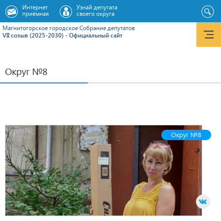
Интернет
Узнай депутата
приёмная
своего округа
Магнитогорское городское Cобрание депутатов
VII созыв (2025-2030) - Официальный сайт
Округ №8
Округ №8