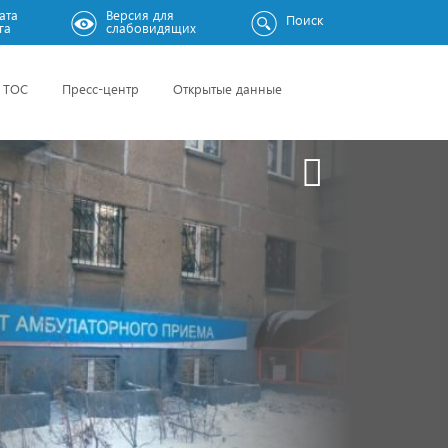
ата
Версия для
Поиск
га
слабовидящих
ТОС
Пресс-центр
Открытые данные