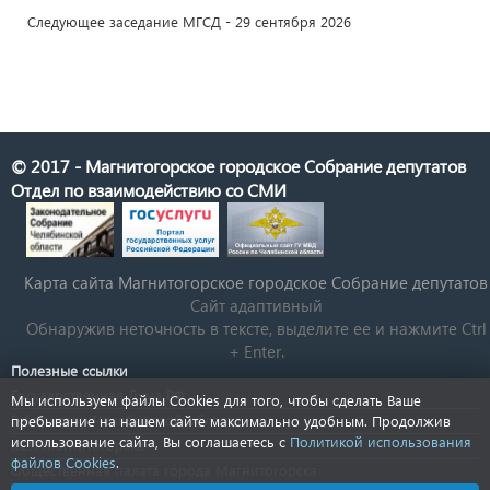
Следующее заседание МГСД - 29 сентября 2026
© 2017 - Магнитогорское городское Собрание депутатов
Отдел по взаимодействию со СМИ
Карта сайта Магнитогорское городское Cобрание депутатов
Сайт адаптивный
Обнаружив неточность в тексте, выделите ее и нажмите Ctrl
+ Enter.
Полезные ссылки
Государственная Дума РФ
Мы используем файлы Cookies для того, чтобы сделать Ваше
Губернатор Челябинской области
пребывание на нашем сайте максимально удобным. Продолжив
использование сайта, Вы соглашаетесь с
Политикой использования
КСП Магнитогорска
файлов Cookies
.
Общественная палата города Магнитогорска