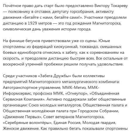
Почётное право дать старт было предоставлено Виктору Токареву
— полковнику в отставке, депутату горсобрания, активисту
движения «Бегайте с нами, бегайте сами!». Участники преодолели
дистанцию в 1929 метров — это год рождения Магнитогорска,
символическая дань уважения истории города.
На финише бегунов приветствовали уже со сцены. Юные
спортсмены из федераций киокусинкай, тхэквандо, смешанных
боевых единоборств отнеслись к забегу, как к соревнованиям на
скорость, и преодолели дистанцию быстрее всех. Все остальные от
воскресной утренней пробежки решили получать удовольствие.
Среди участников «Забега Дружбы» были коллективы
предприятий Магнитогорского металлургического комбината:
Автотранспортное управление, ММК-Метиз, ММК-
Информсервис, профсоюз ММК, «Огнеупор», «Объединённая
Сервисная Компания». Активно поддержали забег общественные
организации: Союз молодых металлургов, Общественная палата и
Общественная молодёжная палата при Городском Собрании,
«Движение Первых», Совет ветеранов Магнитогорска,
«Серебряные волонтёры», Единая Россия, Молодая гвардия,
Женское движение. Как правильно бегать показывали спортсмены