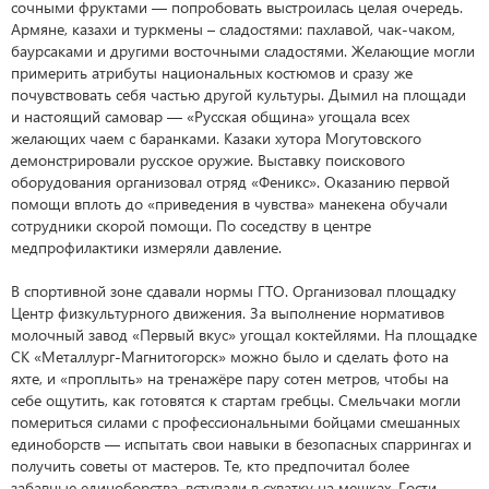
сочными фруктами — попробовать выстроилась целая очередь.
Армяне, казахи и туркмены – сладостями: пахлавой, чак-чаком,
баурсаками и другими восточными сладостями. Желающие могли
примерить атрибуты национальных костюмов и сразу же
почувствовать себя частью другой культуры. Дымил на площади
и настоящий самовар — «Русская община» угощала всех
желающих чаем с баранками. Казаки хутора Могутовского
демонстрировали русское оружие. Выставку поискового
оборудования организовал отряд «Феникс». Оказанию первой
помощи вплоть до «приведения в чувства» манекена обучали
сотрудники скорой помощи. По соседству в центре
медпрофилактики измеряли давление.
В спортивной зоне сдавали нормы ГТО. Организовал площадку
Центр физкультурного движения. За выполнение нормативов
молочный завод «Первый вкус» угощал коктейлями. На площадке
СК «Металлург-Магнитогорск» можно было и сделать фото на
яхте, и «проплыть» на тренажёре пару сотен метров, чтобы на
себе ощутить, как готовятся к стартам гребцы. Смельчаки могли
помериться силами с профессиональными бойцами смешанных
единоборств — испытать свои навыки в безопасных спаррингах и
получить советы от мастеров. Те, кто предпочитал более
забавные единоборства, вступали в схватку на мешках. Гости