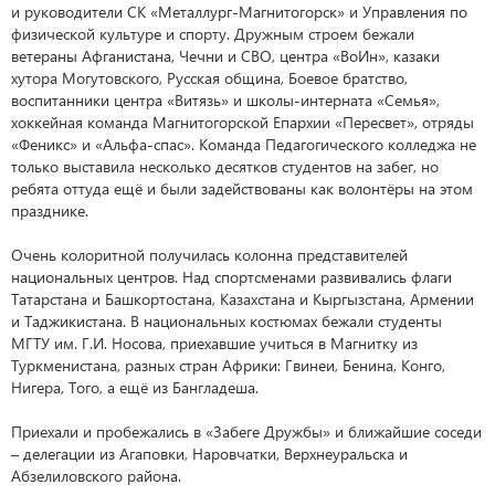
и руководители СК «Металлург-Магнитогорск» и Управления по
физической культуре и спорту. Дружным строем бежали
ветераны Афганистана, Чечни и СВО, центра «ВоИн», казаки
хутора Могутовского, Русская община, Боевое братство,
воспитанники центра «Витязь» и школы-интерната «Семья»,
хоккейная команда Магнитогорской Епархии «Пересвет», отряды
«Феникс» и «Альфа-спас». Команда Педагогического колледжа не
только выставила несколько десятков студентов на забег, но
ребята оттуда ещё и были задействованы как волонтёры на этом
празднике.
Очень колоритной получилась колонна представителей
национальных центров. Над спортсменами развивались флаги
Татарстана и Башкортостана, Казахстана и Кыргызстана, Армении
и Таджикистана. В национальных костюмах бежали студенты
МГТУ им. Г.И. Носова, приехавшие учиться в Магнитку из
Туркменистана, разных стран Африки: Гвинеи, Бенина, Конго,
Нигера, Того, а ещё из Бангладеша.
Приехали и пробежались в «Забеге Дружбы» и ближайшие соседи
– делегации из Агаповки, Наровчатки, Верхнеуральска и
Абзелиловского района.