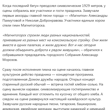
Когда последний бегун преодолел символические 1929 метров, у
сцены собрались все участники и гости праздника. Зазвучали
первые аккорды главной песни города — «Магнитки» Александры
Пахмутовой и Николая Добронравова. Участники единым хором
спели гимн Магнитогорска.
«Магнитогорск строили люди разных национальностей,
приехавшие из разных мест на комсомольскую стройку. Они жили
вместе в одних палатках, и жили дружно. Вот и нас сегодня
должна объединять доброта к рядом живущим»,
– обратился к
собравшимся председатель городского Собрания Александр
Морозов.
Сразу после исполнения гимна на сцене началось главное
культурное действо праздника — концертная программа,
подготовленная Домом дружбы народов. Открыл концерт
старинный русский обычай — встреча гостей хлебом-солью. На
сцену вынесли караваи, символизирующие гостеприимство и
единение. Каждый мог отломить по кусочку от общего хлеба. А
следом на сцене развернулся настоящий калейдоскоп культур.
Зазвучали русские народные песни, татарские, башкирские,
армянские, еврейские мелодии, выступали казахский и немецкий