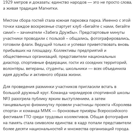
1929 метров и доказать: единство народов — это не просто слова,
а живая традиция Магнитки.
Местом сбора гостей стала южная парковка парка. Именно с этой
точки каждое воскресенье стартует клуб «Бегайте с нами, бегайте
сами!» – зачинатели «Забега Дружбы». Предстартовые минуты
участники проводили с пользой – общались, фотографировались,
готовили флаги. Ведущий только и успевал приветствовать вновь
прибывших на площадку. Коллективы предприятий и
общественных организаций, представители национальных
диаспор, спортивные федерации, гости из соседних территорий,
волонтёры, ветераны, студенты, школьники — всех объединила
идея дружбы и активного образа жизни.
Для проведения разминки участников пригласили встать в
большой дружный круг. Команда чирлидеров спортивной школы
№3 разогрела публику ярким выступлением, а затем
танцевальную физминутку провели участницы проекта «Королева
спорта» и команда ММК — бронзовые призёры Всероссийского
фестиваля ГТО среди трудовых коллективов. Общая фотография
на память стала символом единства: в кадр попали представители
более десяти национальностей и множества организаций города.