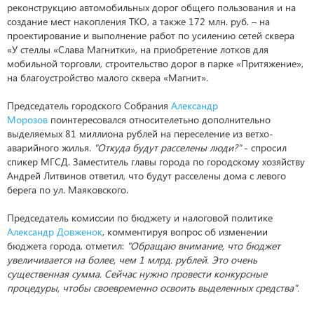
реконструкцию автомобильных дорог общего пользования и на
создание мест накопления ТКО, а также 172 млн. руб. – на
проектирование и выполнение работ по усилению сетей сквера
«У стеллы «Слава Магнитки», на приобретение лотков для
мобильной торговли, строительство дорог в парке «Притяжение»,
на благоустройство малого сквера «Магнит».
Председатель городского Собрания
Александр
Морозов
поинтересовался относителетьно дополнительно
выделяемых 81 миллиона рублей на переселение из ветхо-
аварийного жилья.
"Откуда будут расселены люди?"
- спросил
спикер МГСД. Заместитель главы города по городскому хозяйству
Андрей Литвинов ответил, что будут расселены дома с левого
берега по ул. Маяковского.
Председатель комиссии по бюджету и налоговой политике
Александр Довженок
, комментируя вопрос об изменении
бюджета города, отметил:
"Обращаю внимание, что бюджет
увеличивается на более, чем 1 млрд. рублей. Это очень
существенная сумма. Сейчас нужно провести конкурсные
процедуры, чтобы своевременно освоить выделенных средства".