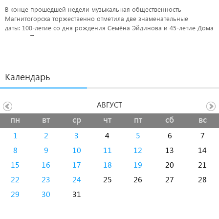
В конце прошедшей недели музыкальная общественность
Магнитогорска торжественно отметила две знаменательные
даты: 100-летие со дня рождения Семёна Эйдинова и 45-летие Дома
музыки. Преподаватели музыки получили награды и подарки от
депутатов.
Календарь
АВГУСТ
пн
вт
ср
чт
пт
сб
вс
1
2
3
4
5
6
7
8
9
10
11
12
13
14
15
16
17
18
19
20
21
22
23
24
25
26
27
28
29
30
31