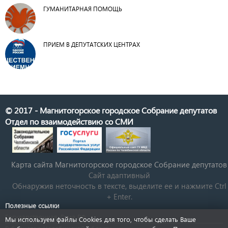
ГУМАНИТАРНАЯ ПОМОЩЬ
ПРИЕМ В ДЕПУТАТСКИХ ЦЕНТРАХ
© 2017 - Магнитогорское городское Собрание депутатов
Отдел по взаимодействию со СМИ
Карта сайта Магнитогорское городское Cобрание депутатов
Сайт адаптивный
Обнаружив неточность в тексте, выделите ее и нажмите Ctrl
+ Enter.
Полезные ссылки
Государственная Дума РФ
Мы используем файлы Cookies для того, чтобы сделать Ваше