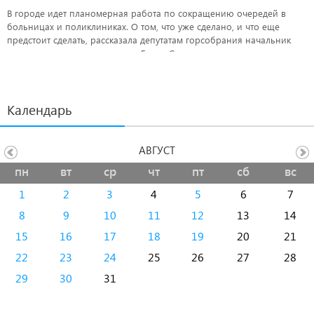
В городе идет планомерная работа по сокращению очередей в
больницах и поликлиниках. О том, что уже сделано, и что еще
предстоит сделать, рассказала депутатам горсобрания начальник
управления здравоохранения Елена Симонова.
Календарь
АВГУСТ
пн
вт
ср
чт
пт
сб
вс
1
2
3
4
5
6
7
8
9
10
11
12
13
14
15
16
17
18
19
20
21
22
23
24
25
26
27
28
29
30
31