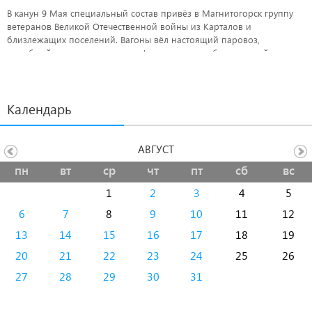
В канун 9 Мая специальный состав привёз в Магнитогорск группу
ветеранов Великой Отечественной войны из Карталов и
близлежащих поселений. Вагоны вёл настоящий паровоз,
подобный тем, что увозили на фронт, а затем обратно с войны
наших отцов, дедов и прадедов.
Календарь
АВГУСТ
пн
вт
ср
чт
пт
сб
вс
1
2
3
4
5
6
7
8
9
10
11
12
13
14
15
16
17
18
19
20
21
22
23
24
25
26
27
28
29
30
31