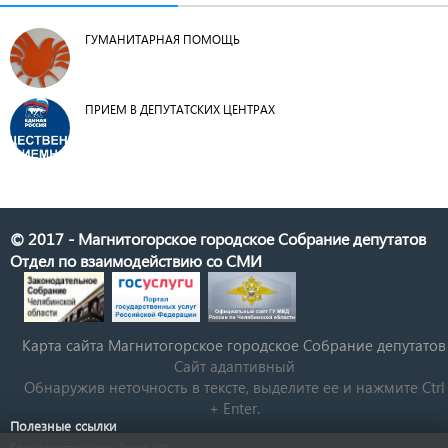
ГУМАНИТАРНАЯ ПОМОЩЬ
ПРИЕМ В ДЕПУТАТСКИХ ЦЕНТРАХ
© 2017 - Магнитогорское городское Собрание депутатов
Отдел по взаимодействию со СМИ
Карта сайта Магнитогорское городское Cобрание депутатов
Сайт адаптивный
Обнаружив неточность в тексте, выделите ее и нажмите Ctrl
+ Enter.
Полезные ссылки
Государственная Дума РФ