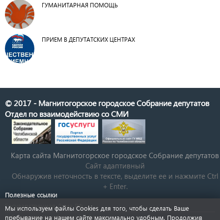
ГУМАНИТАРНАЯ ПОМОЩЬ
ПРИЕМ В ДЕПУТАТСКИХ ЦЕНТРАХ
© 2017 - Магнитогорское городское Собрание депутатов
Отдел по взаимодействию со СМИ
Карта сайта Магнитогорское городское Cобрание депутатов
Сайт адаптивный
Обнаружив неточность в тексте, выделите ее и нажмите Ctrl
+ Enter.
Полезные ссылки
Государственная Дума РФ
Мы используем файлы Cookies для того, чтобы сделать Ваше
Губернатор Челябинской области
пребывание на нашем сайте максимально удобным. Продолжив