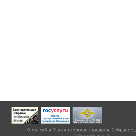
Карта сайта Магнитогорское городское Cобрание 