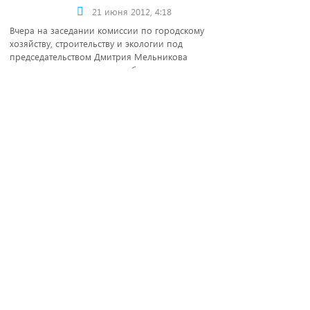
21 июня 2012, 4:18
Вчера на заседании комиссии по городскому
хозяйству, строительству и экологии под
председательством Дмитрия Мельникова
рассмотрен вопрос водоснабжения жилых домов в
микрорайоне «Магнитный».