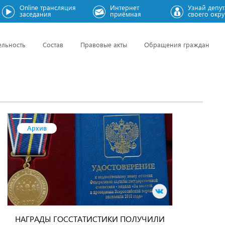
Online трансляция
Интернет
Узнай депут
заседания
приёмная
своего окру
ельность
Состав
Правовые акты
Обращения граждан
Архив
НАГРАДЫ ГОССТАТИСТИКИ ПОЛУЧИЛИ