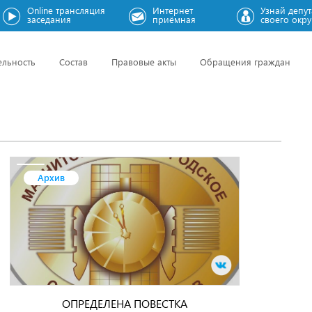
Online трансляция
Интернет
Узнай депут
заседания
приёмная
своего окру
ельность
Состав
Правовые акты
Обращения граждан
Архив
ОПРЕДЕЛЕНА ПОВЕСТКА