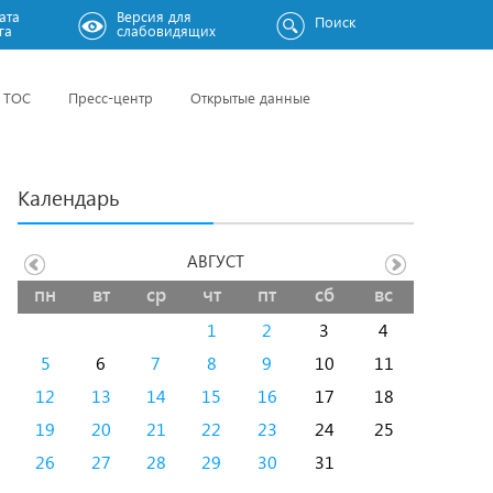
ата
Версия для
Поиск
га
слабовидящих
ТОС
Пресс-центр
Открытые данные
Календарь
АВГУСТ
пн
вт
ср
чт
пт
сб
вс
1
2
3
4
5
6
7
8
9
10
11
12
13
14
15
16
17
18
19
20
21
22
23
24
25
26
27
28
29
30
31