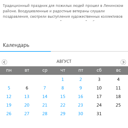
Традиционный праздник для пожилых людей прошел в Ленинском
районе. Воодушевленные и радостные ветераны слушали
поздравления, смотрели выступления художественных коллективов
и демонстрировали чудо-урожай, выращенный собственными
руками.
Календарь
АВГУСТ
пн
вт
ср
чт
пт
сб
вс
1
2
3
4
5
6
7
8
9
10
11
12
13
14
15
16
17
18
19
20
21
22
23
24
25
26
27
28
29
30
31