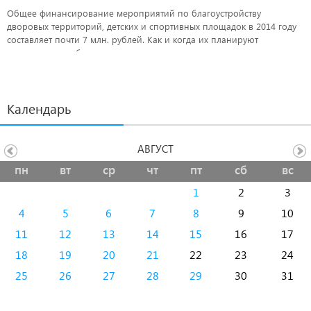
Общее финансирование мероприятий по благоустройству
дворовых территорий, детских и спортивных площадок в 2014 году
составляет почти 7 млн. рублей. Как и когда их планируют
использовать, обсудили вчера на заседании комиссии по мандатам,
Регламенту и депутатской этике под председательством Виктора
Токарева.
Календарь
АВГУСТ
пн
вт
ср
чт
пт
сб
вс
1
2
3
4
5
6
7
8
9
10
11
12
13
14
15
16
17
18
19
20
21
22
23
24
25
26
27
28
29
30
31