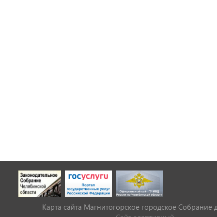
Карта сайта Магнитогорское городское Cобрание 