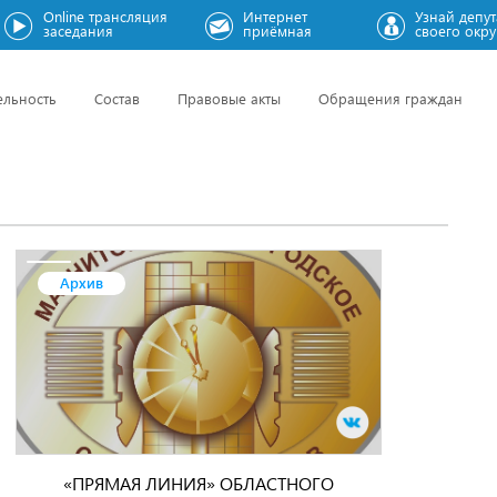
Online трансляция
Интернет
Узнай депут
заседания
приёмная
своего окру
ельность
Состав
Правовые акты
Обращения граждан
Архив
«ПРЯМАЯ ЛИНИЯ» ОБЛАСТНОГО