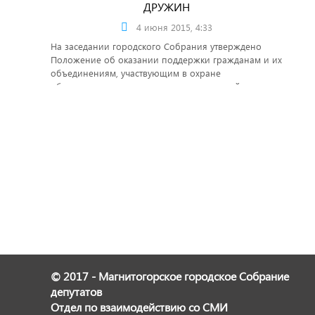
ДРУЖИН
4 июня 2015, 4:33
На заседании городского Собрания утверждено
Положение об оказании поддержки гражданам и их
объединениям, участвующим в охране
общественного порядка, создании условий для
деятельности народных дружин на территории
Магнитогорска.
© 2017 - Магнитогорское городское Собрание
депутатов
Отдел по взаимодействию со СМИ