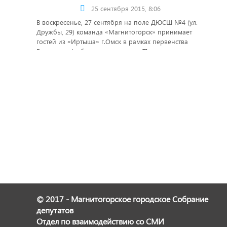
25 сентября 2015, 8:06
В воскресенье, 27 сентября на поле ДЮСШ №4 (ул.
Дружбы, 29) команда «Магнитогорск» принимает
гостей из «Иртыша» г.Омск в рамках первенства
России по футболу среди команд III дивизиона зоны
«Урал и Западная Сибирь».
© 2017 - Магнитогорское городское Собрание
депутатов
Отдел по взаимодействию со СМИ