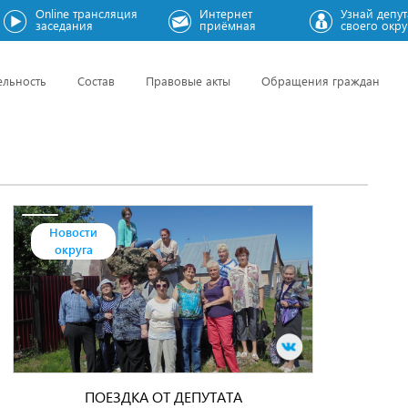
Online трансляция
Интернет
Узнай депут
заседания
приёмная
своего окру
ельность
Состав
Правовые акты
Обращения граждан
Новости
округа
ПОЕЗДКА ОТ ДЕПУТАТА