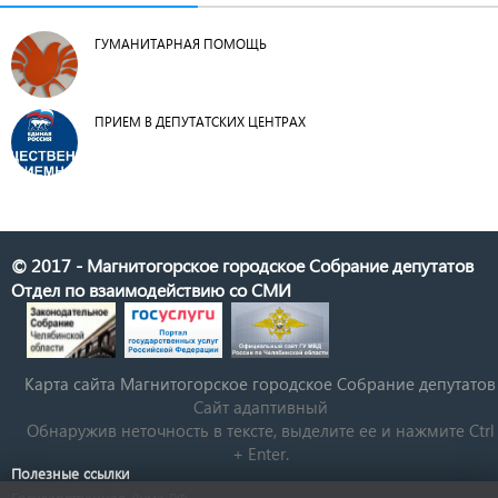
ГУМАНИТАРНАЯ ПОМОЩЬ
ПРИЕМ В ДЕПУТАТСКИХ ЦЕНТРАХ
© 2017 - Магнитогорское городское Собрание депутатов
Отдел по взаимодействию со СМИ
Карта сайта Магнитогорское городское Cобрание депутатов
Сайт адаптивный
Обнаружив неточность в тексте, выделите ее и нажмите Ctrl
+ Enter.
Полезные ссылки
Государственная Дума РФ