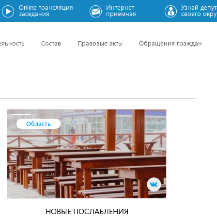
Online трансляция
Интернет
Узнай депут
заседания
приёмная
своего окру
ельность
Состав
Правовые акты
Обращения граждан
Область
НОВЫЕ ПОСЛАБЛЕНИЯ