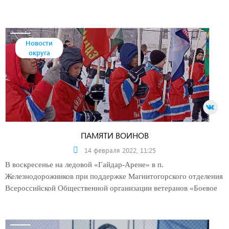
Новости
округа
ПАМЯТИ ВОИНОВ
14 февраля 2022, 11:25
В воскресенье на ледовой «Гайдар-Арене» в п.
Железнодорожников при поддержке Магнитогорского отделения
Всероссийской Общественной организации ветеранов «Боевое
братство» и депутата МГСД Ольги Корда прошел турнир,
посвященный Дню памяти о россиянах, исполнявших
служебный долг за пределами Отечества.