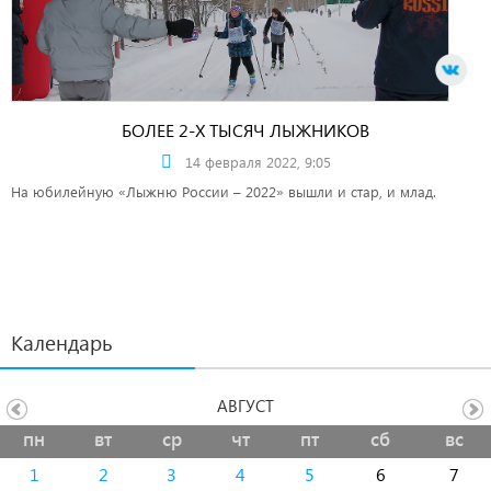
БОЛЕЕ 2-Х ТЫСЯЧ ЛЫЖНИКОВ
14 февраля 2022, 9:05
На юбилейную «Лыжню России – 2022» вышли и стар, и млад.
Календарь
АВГУСТ
пн
вт
ср
чт
пт
сб
вс
1
2
3
4
5
6
7