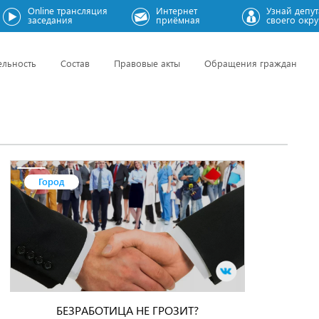
Online трансляция
Интернет
Узнай депут
заседания
приёмная
своего окру
ельность
Состав
Правовые акты
Обращения граждан
Город
БЕЗРАБОТИЦА НЕ ГРОЗИТ?