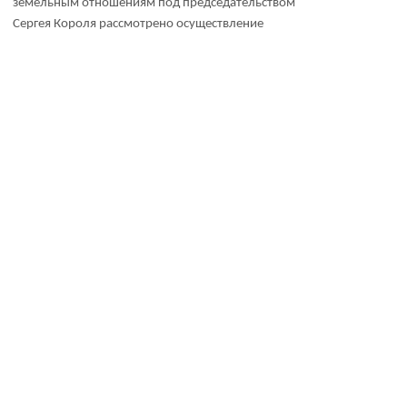
земельным отношениям под председательством
Сергея Короля рассмотрено осуществление
муниципального земельного контроля в 2021 году.