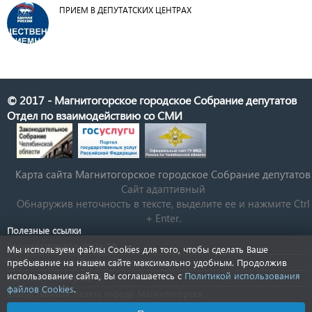
ПРИЕМ В ДЕПУТАТСКИХ ЦЕНТРАХ
© 2017 - Магнитогорское городское Собрание депутатов
Отдел по взаимодействию со СМИ
Карта сайта Магнитогорское городское Cобрание депутатов
Сайт адаптивный
Обнаружив неточность в тексте, выделите ее и нажмите Ctrl
+ Enter.
Полезные ссылки
Государственная Дума РФ
Мы используем файлы Cookies для того, чтобы сделать Ваше
Губернатор Челябинской области
пребывание на нашем сайте максимально удобным. Продолжив
использование сайта, Вы соглашаетесь с
Политикой использования
КСП Магнитогорска
файлов Cookies
.
Общественная палата города Магнитогорска
Новости Челябинской области