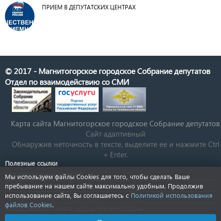
ПРИЕМ В ДЕПУТАТСКИХ ЦЕНТРАХ
© 2017 - Магнитогорское городское Собрание депутатов
Отдел по взаимодействию со СМИ
Карта сайта Магнитогорское городское Cобрание депутатов
Сайт адаптивный
Обнаружив неточность в тексте, выделите ее и нажмите Ctrl
+ Enter.
Полезные ссылки
Государственная Дума РФ
Мы используем файлы Cookies для того, чтобы сделать Ваше
Губернатор Челябинской области
пребывание на нашем сайте максимально удобным. Продолжив
использование сайта, Вы соглашаетесь с
Политикой использования
КСП Магнитогорска
файлов Cookies
.
Общественная палата города Магнитогорска
Новости Челябинской области