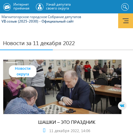
Интернет
Узнай депутата
приёмная
своего округа
Магнитогорское городское Cобрание депутатов
VII созыв (2025-2030) - Официальный сайт
Новости за 11 декабря 2022
Новости
округа
ШАШКИ – ЭТО ПРАЗДНИК
11 декабря 2022, 14:06