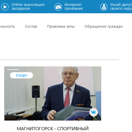
Online трансляция
Интернет
Узнай депут
заседания
приёмная
своего окру
ельность
Состав
Правовые акты
Обращения граждан
Спорт
МАГНИТОГОРСК - СПОРТИВНЫЙ