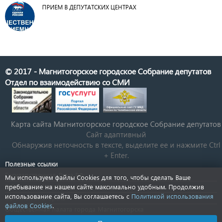
ПРИЕМ В ДЕПУТАТСКИХ ЦЕНТРАХ
© 2017 - Магнитогорское городское Собрание депутатов
Отдел по взаимодействию со СМИ
Карта сайта Магнитогорское городское Cобрание депутатов
Сайт адаптивный
Обнаружив неточность в тексте, выделите ее и нажмите Ctrl
+ Enter.
Полезные ссылки
Государственная Дума РФ
Мы используем файлы Cookies для того, чтобы сделать Ваше
Губернатор Челябинской области
пребывание на нашем сайте максимально удобным. Продолжив
использование сайта, Вы соглашаетесь с
Политикой использования
КСП Магнитогорска
файлов Cookies
.
Общественная палата города Магнитогорска
Новости Челябинской области