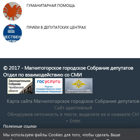
ГУМАНИТАРНАЯ ПОМОЩЬ
ПРИЕМ В ДЕПУТАТСКИХ ЦЕНТРАХ
© 2017 - Магнитогорское городское Собрание депутатов
Отдел по взаимодействию со СМИ
Карта сайта Магнитогорское городское Cобрание депутатов
Сайт адаптивный
Обнаружив неточность в тексте, выделите ее и нажмите Ctrl
+ Enter.
Полезные ссылки
Государственная Дума РФ
Мы используем файлы Cookies для того, чтобы сделать Ваше