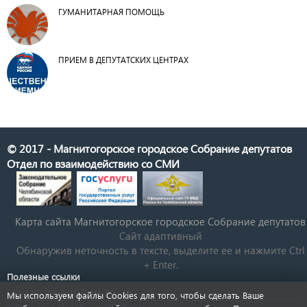
ГУМАНИТАРНАЯ ПОМОЩЬ
ПРИЕМ В ДЕПУТАТСКИХ ЦЕНТРАХ
© 2017 - Магнитогорское городское Собрание депутатов
Отдел по взаимодействию со СМИ
Карта сайта Магнитогорское городское Cобрание депутатов
Сайт адаптивный
Обнаружив неточность в тексте, выделите ее и нажмите Ctrl
+ Enter.
Полезные ссылки
Государственная Дума РФ
Мы используем файлы Cookies для того, чтобы сделать Ваше