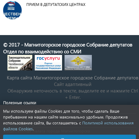
ПРИЕМ В ДЕПУТАТСКИХ ЦЕНТРАХ
© 2017 - Магнитогорское городское Собрание депутатов
Отдел по взаимодействию со СМИ
Карта сайта Магнитогорское городское Cобрание депутатов
Сайт адаптивный
Обнаружив неточность в тексте, выделите ее и нажмите Ctrl
+ Enter.
Полезные ссылки
Государственная Дума РФ
Мы используем файлы Cookies для того, чтобы сделать Ваше
Губернатор Челябинской области
пребывание на нашем сайте максимально удобным. Продолжив
использование сайта, Вы соглашаетесь с
Политикой использования
КСП Магнитогорска
файлов Cookies
.
Общественная палата города Магнитогорска
Новости Челябинской области