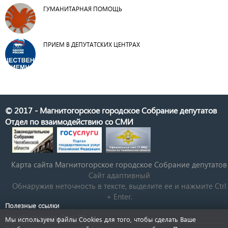
ГУМАНИТАРНАЯ ПОМОЩЬ
ПРИЕМ В ДЕПУТАТСКИХ ЦЕНТРАХ
© 2017 - Магнитогорское городское Собрание депутатов
Отдел по взаимодействию со СМИ
Карта сайта Магнитогорское городское Cобрание депутатов
Сайт адаптивный
Обнаружив неточность в тексте, выделите ее и нажмите Ctrl
+ Enter.
Полезные ссылки
Государственная Дума РФ
Мы используем файлы Cookies для того, чтобы сделать Ваше