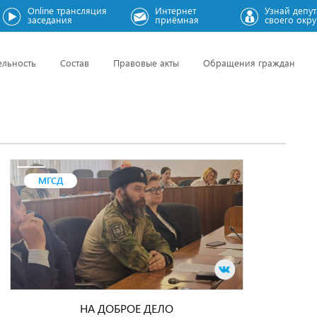
Online трансляция
Интернет
Узнай депут
заседания
приёмная
своего окру
ельность
Состав
Правовые акты
Обращения граждан
МГСД
НА ДОБРОЕ ДЕЛО