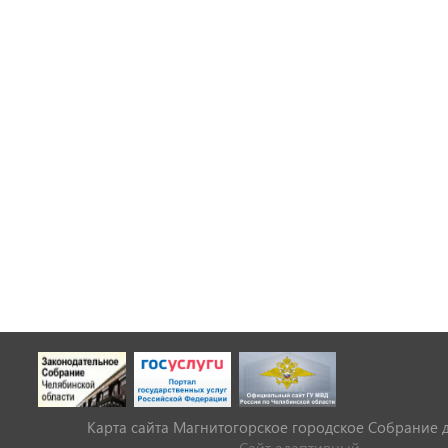
Карта сайта Магнитогорское городское Cобрание 