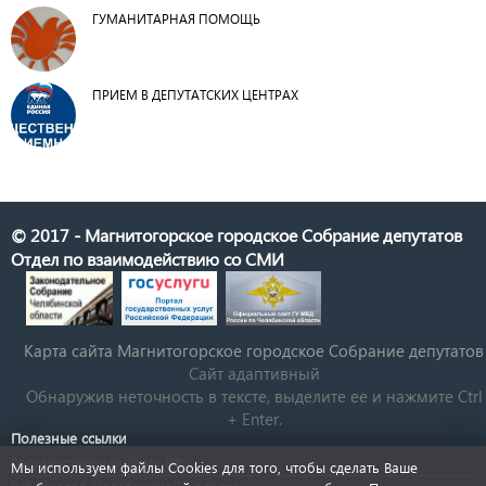
ГУМАНИТАРНАЯ ПОМОЩЬ
ПРИЕМ В ДЕПУТАТСКИХ ЦЕНТРАХ
© 2017 - Магнитогорское городское Собрание депутатов
Отдел по взаимодействию со СМИ
Карта сайта Магнитогорское городское Cобрание депутатов
Сайт адаптивный
Обнаружив неточность в тексте, выделите ее и нажмите Ctrl
+ Enter.
Полезные ссылки
Государственная Дума РФ
Мы используем файлы Cookies для того, чтобы сделать Ваше