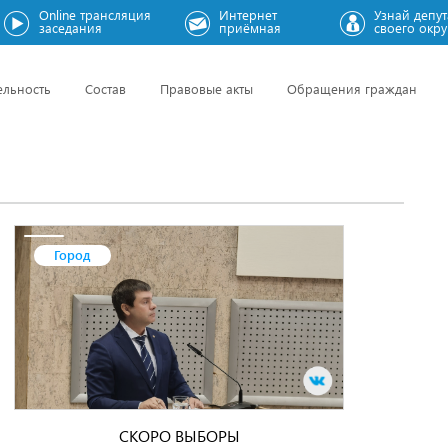
Online трансляция
Интернет
Узнай депут
заседания
приёмная
своего окру
ельность
Состав
Правовые акты
Обращения граждан
Город
СКОРО ВЫБОРЫ