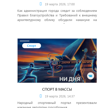
19 марта 2026, 17:00
Как администрация города следит за соблюдением
Правил благоустройства и Требований к внешнему
архитектурному облику обсудили накануне на
комиссии по городскому хозяйству, строительству и
экологии, которую провел Евгений Плотников.
Спорт
СПОРТ В МАССЫ
19 марта 2026, 14:37
Народный спортивный портал презентовали
накануне депутатам горсобрания.