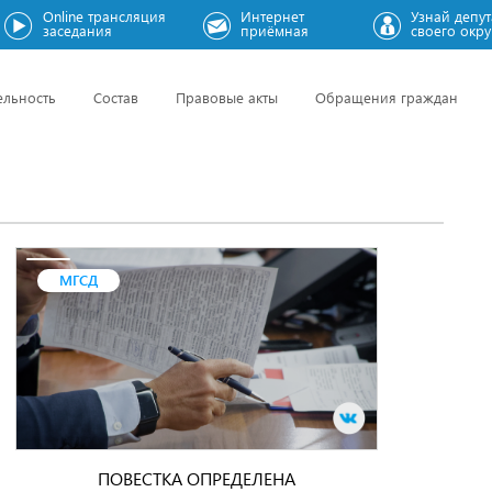
Online трансляция
Интернет
Узнай депут
заседания
приёмная
своего окру
ельность
Состав
Правовые акты
Обращения граждан
МГСД
ПОВЕСТКА ОПРЕДЕЛЕНА